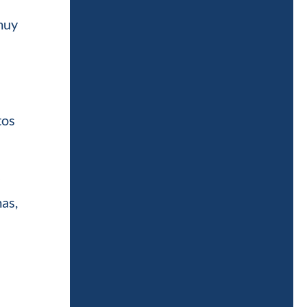
 muy
tos
mas,