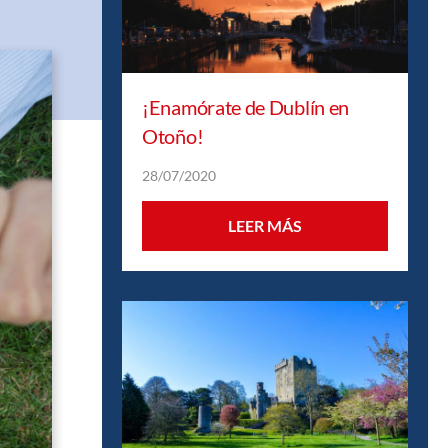
¡Enamórate de Dublín en
Otoño!
28/07/2020
LEER MÁS