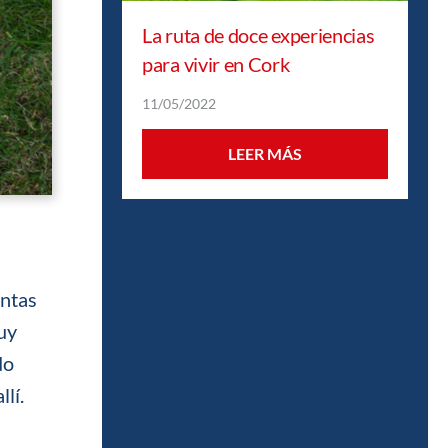
La ruta de doce experiencias
para vivir en Cork
11/05/2022
LEER MÁS
entas
muy
do
llí.