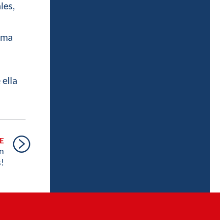
les,
tima
 ella
E
en
s!