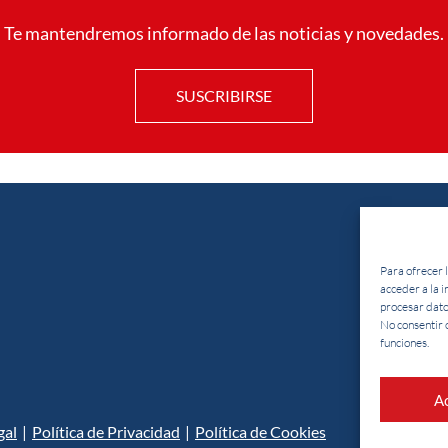
Te mantendremos informado de las noticias y novedades.
SUSCRIBIRSE
Para ofrecer 
acceder a la 
procesar dato
No consentir 
funciones.
A
gal
|
Política de Privacidad
|
Política de Cookies