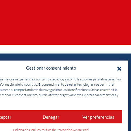
Gestionar consentimiento
Realiza la inscripción al curso a través
las mejores experiencias, utilizamos tecnologías como las cookies para almacenar y/o
de nuestra
información del dispositivo. El consentimiento de estas tecnologías nos permitirá
s como el comportamiento de navegación o las identificaciones únicas en este sitio.
o retirar el consentimiento, puede afectar negativamente a ciertas características y
OFICINA VIRTUAL
ceptar
Denegar
Ver preferencias
Síguenos:
Política de Cookies
Política de Privacidad
Aviso Legal