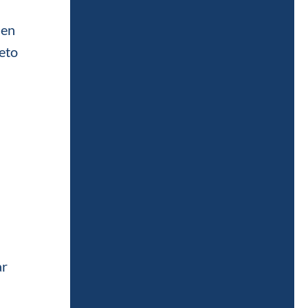
 en
peto
ar