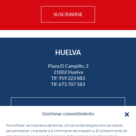
SUSCRIBIRSE
HUELVA
Plaza El Campillo, 3
21002 Huelva
Tlf:
959 223 883
Tlf:
673 707 583
Realiza la inscripción al curso a través de
Gestionar consentimiento
nuestra
Para ofrecer las mejores experiencias, utilizamos tecnologías como las cookies
para almacenar y/o acceder a la información del dispositivo. El consentimiento de
OFICINA VIRTUAL