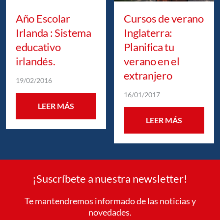
Año Escolar
Cursos de verano
Irlanda : Sistema
Inglaterra:
educativo
Planifica tu
irlandés.
verano en el
extranjero
19/02/2016
16/01/2017
LEER MÁS
LEER MÁS
¡Suscríbete a nuestra newsletter!
Te mantendremos informado de las noticias y
novedades.