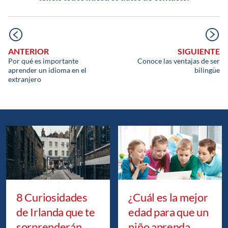
ANTERIOR
SIGUIENTE
Por qué es importante
Conoce las ventajas de ser
aprender un idioma en el
bilingüe
extranjero
8 Curiosidades
¿Cuál es la mejor
de Irlanda que te
edad para que un
sorprenderán
niño aprenda