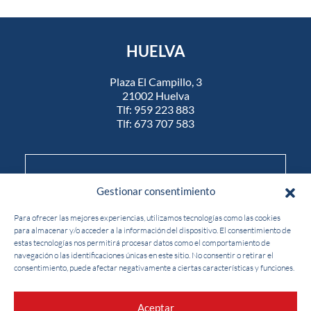
HUELVA
Plaza El Campillo, 3
21002 Huelva
Tlf:
959 223 883
Tlf:
673 707 583
Realiza la inscripción al curso a través de
Gestionar consentimiento
nuestra
Para ofrecer las mejores experiencias, utilizamos tecnologías como las cookies
para almacenar y/o acceder a la información del dispositivo. El consentimiento de
OFICINA VIRTUAL
estas tecnologías nos permitirá procesar datos como el comportamiento de
navegación o las identificaciones únicas en este sitio. No consentir o retirar el
consentimiento, puede afectar negativamente a ciertas características y funciones.
Agencia BEST, 2026 ©
Aceptar