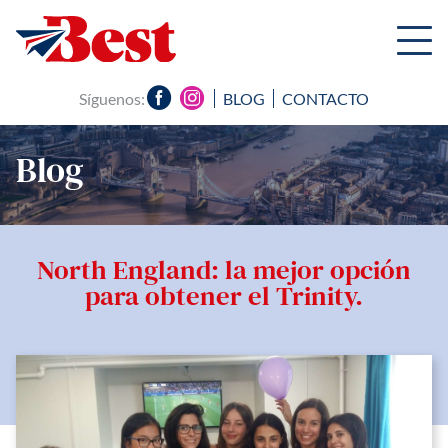
Síguenos:
BLOG
CONTACTO
Blog
North England: la mejor opción
para obtener el Trinity.